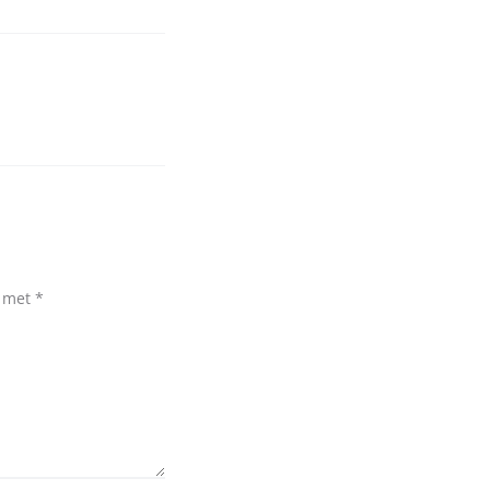
d met
*