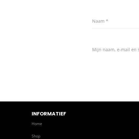
Naam
*
Mijn naam, e-mail en s
INFORMATIEF
Home
Shop