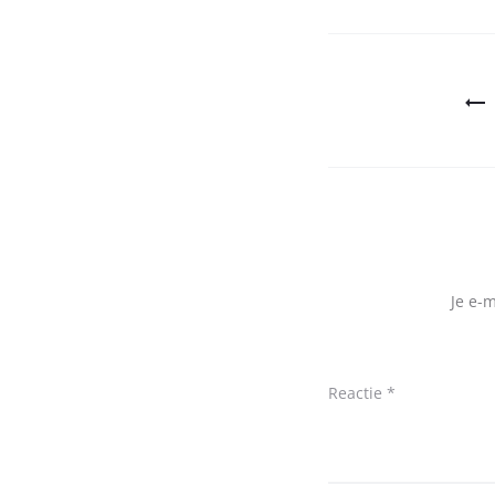
Bericht
navigatie
Je e-
Reactie
*