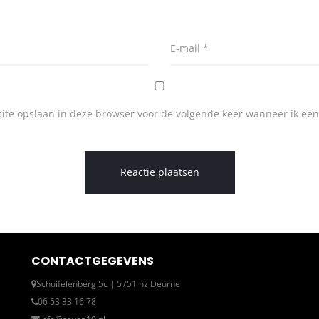
E-mail
*
ite opslaan in deze browser voor de volgende keer wanneer ik een 
CONTACTGEGEVENS
Schuifelenberg 5c | 5751 hz Deurne
06 53 33 16 78