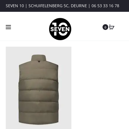
SEVEN 10 | SCHUIFELENBERG 5C, DEURNE | 06 53 33 16 78
0