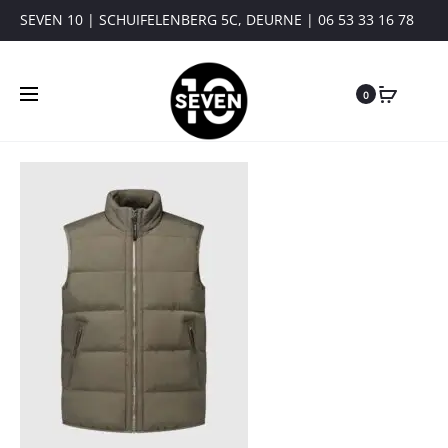
SEVEN 10 | SCHUIFELENBERG 5C, DEURNE | 06 53 33 16 78
0