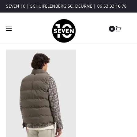
SEVEN 10 | SCHUIFELENBERG 5C, DEURNE | 06 53 33 16 78
0