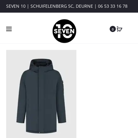
SEVEN 10 | SCHUIFELENBERG 5C, DEURNE | 06 53 33 16 78
0