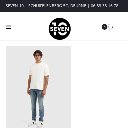
SEVEN 10 | SCHUIFELENBERG 5C, DEURNE | 06 53 33 16 78
0