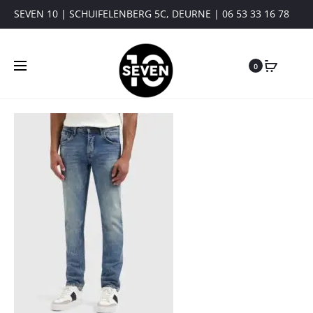
SEVEN 10 | SCHUIFELENBERG 5C, DEURNE | 06 53 33 16 78
0