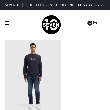
SEVEN 10 | SCHUIFELENBERG 5C, DEURNE | 06 53 33 16 78
0