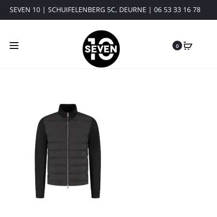
SEVEN 10 | SCHUIFELENBERG 5C, DEURNE | 06 53 33 16 78
0