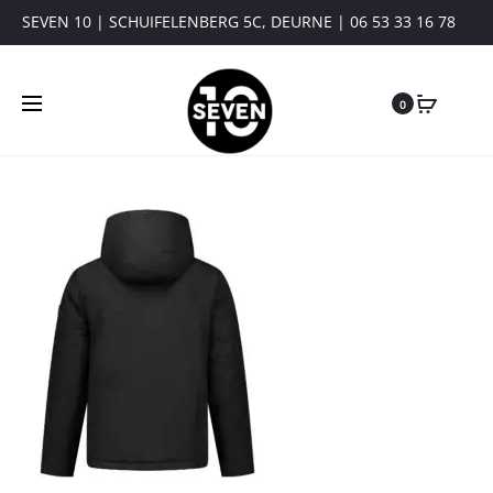
SEVEN 10 | SCHUIFELENBERG 5C, DEURNE | 06 53 33 16 78
0