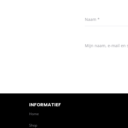
Naam
*
Mijn naam, e-mail en s
INFORMATIEF
Home
Shop