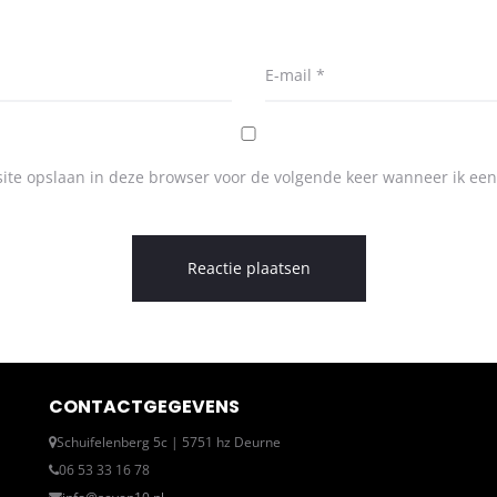
E-mail
*
ite opslaan in deze browser voor de volgende keer wanneer ik een 
CONTACTGEGEVENS
Schuifelenberg 5c | 5751 hz Deurne
06 53 33 16 78