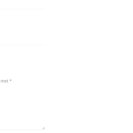
d met
*