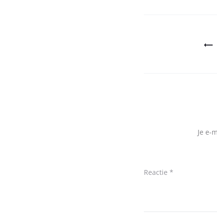
Bericht
navigatie
Je e-
Reactie
*