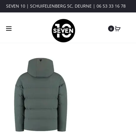
SEVEN 10 | SCHUIFELENBERG 5C, DEURNE | 06 53 33 16 78
0