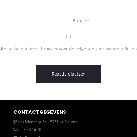
E-mail
*
ite opslaan in deze browser voor de volgende keer wanneer ik een 
CONTACTGEGEVENS
Schuifelenberg 5c | 5751 hz Deurne
06 53 33 16 78