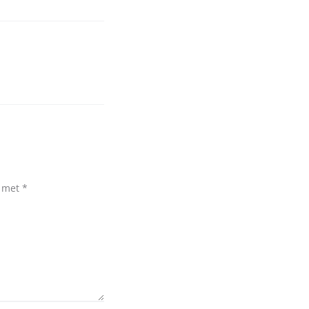
d met
*