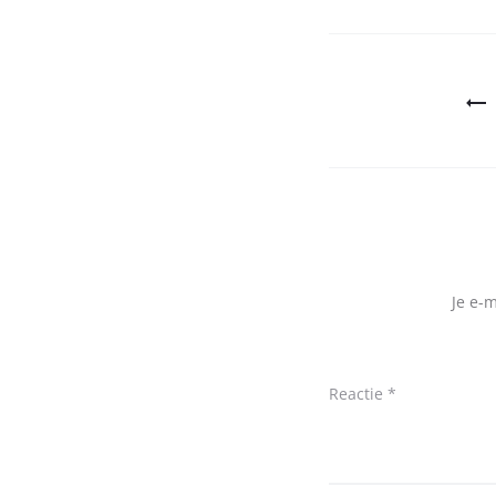
Bericht
navigatie
Je e-
Reactie
*