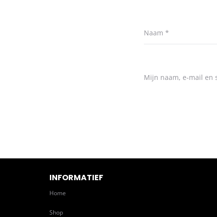
Naam
*
Mijn naam, e-mail en s
INFORMATIEF
Home
Shop