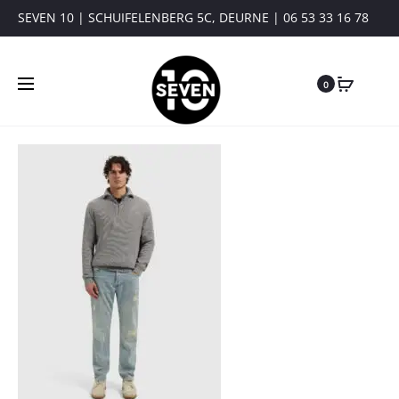
SEVEN 10 | SCHUIFELENBERG 5C, DEURNE | 06 53 33 16 78
0