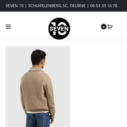
SEVEN 10 | SCHUIFELENBERG 5C, DEURNE | 06 53 33 16 78
0