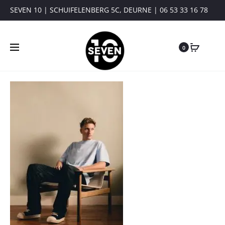
SEVEN 10 | SCHUIFELENBERG 5C, DEURNE | 06 53 33 16 78
0