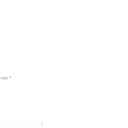
d met
*