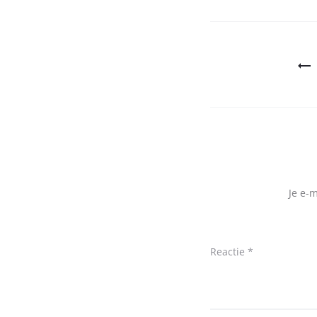
Bericht
navigatie
Je e-
Reactie
*