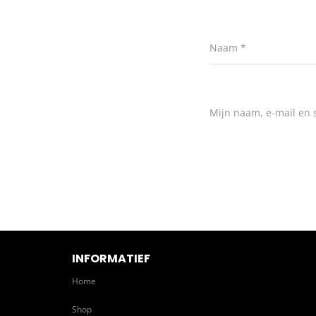
Naam
*
Mijn naam, e-mail en s
INFORMATIEF
Home
Shop