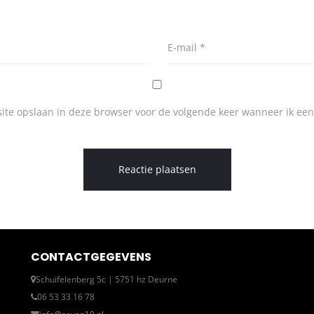
E-mail
*
ite opslaan in deze browser voor de volgende keer wanneer ik een 
CONTACTGEGEVENS
Schuifelenberg 5c | 5751 hz Deurne
06 53 33 16 78