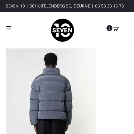
SEVEN 10 | SCHUIFELENBERG 5C, DEURNE | 06 53 33 16 78
0