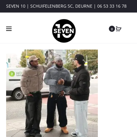
SEVEN 10 | SCHUIFELENBERG 5C, DEURNE | 06 53 33 16 78
0