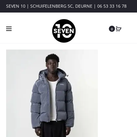
SEVEN 10 | SCHUIFELENBERG 5C, DEURNE | 06 53 33 16 78
0