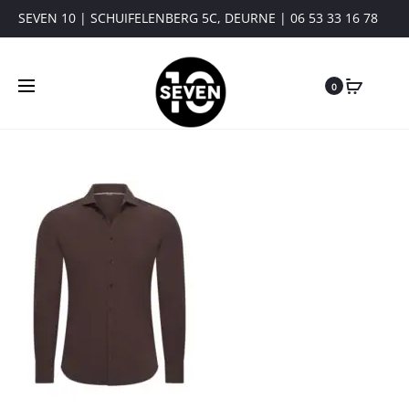
SEVEN 10 | SCHUIFELENBERG 5C, DEURNE | 06 53 33 16 78
0