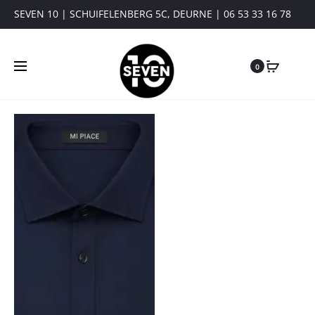
SEVEN 10 | SCHUIFELENBERG 5C, DEURNE | 06 53 33 16 78
0