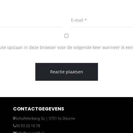
E-mail
*
ite opslaan in deze browser voor de volgende keer wanneer ik een 
CONTACTGEGEVENS
Schuifelenberg 5c | 5751 hz Deurne
06 53 33 16 78