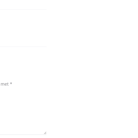
d met
*