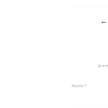
Bericht
navigatie
Je e-
Reactie
*