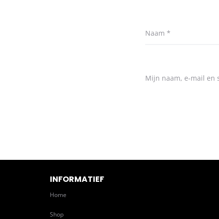
Naam
*
Mijn naam, e-mail en s
INFORMATIEF
Home
Shop