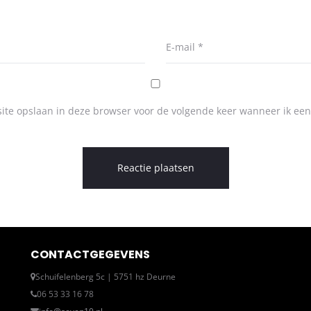
E-mail
*
ite opslaan in deze browser voor de volgende keer wanneer ik een 
CONTACTGEGEVENS
Schuifelenberg 5c | 5751 hz Deurne
06 53 33 16 78