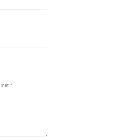
d met
*