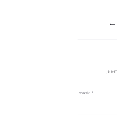
Bericht
navigatie
Je e-
Reactie
*