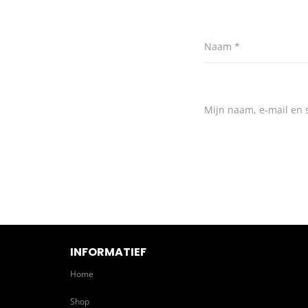
Naam
*
Mijn naam, e-mail en s
INFORMATIEF
Home
Shop