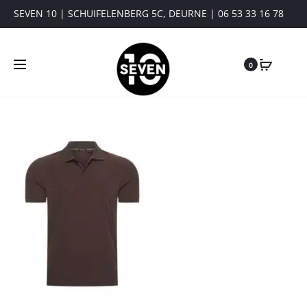
SEVEN 10 | SCHUIFELENBERG 5C, DEURNE | 06 53 33 16 78
0