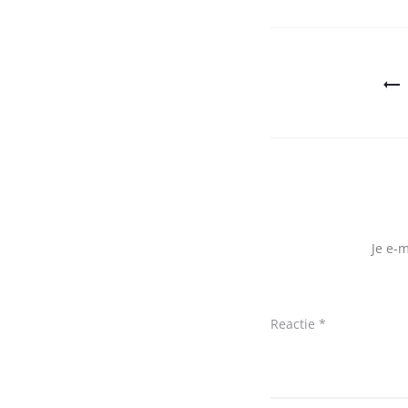
Bericht
navigatie
Je e-
Reactie
*