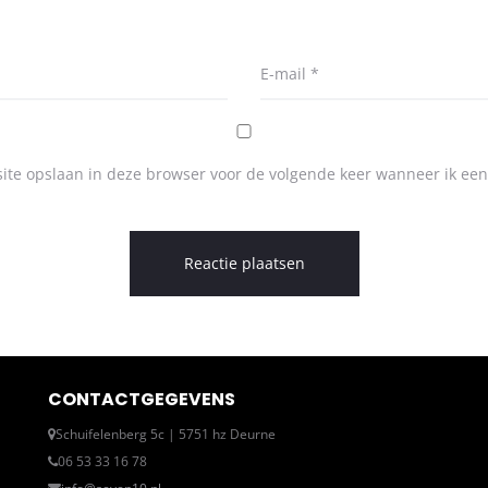
E-mail
*
ite opslaan in deze browser voor de volgende keer wanneer ik een 
CONTACTGEGEVENS
Schuifelenberg 5c | 5751 hz Deurne
06 53 33 16 78