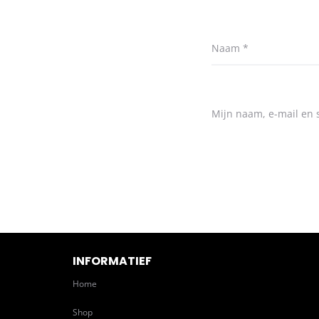
Naam
*
Mijn naam, e-mail en s
INFORMATIEF
Home
Shop