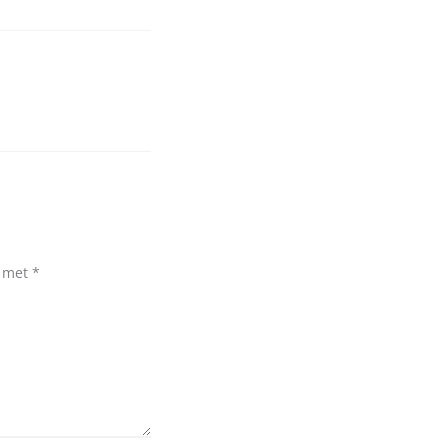
d met
*