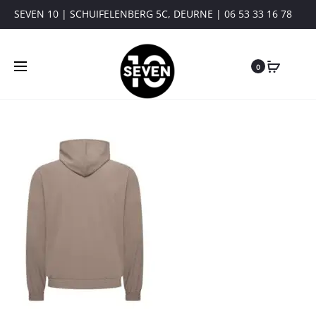
SEVEN 10 | SCHUIFELENBERG 5C, DEURNE | 06 53 33 16 78
0