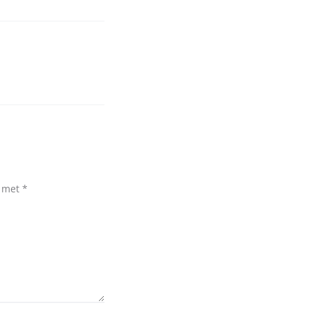
d met
*