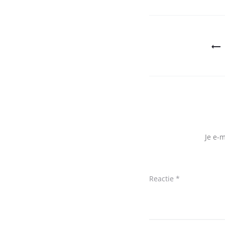
Bericht
navigatie
Je e-
Reactie
*