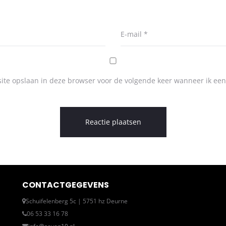
E-mail
*
ite opslaan in deze browser voor de volgende keer wanneer ik een 
CONTACTGEGEVENS
Schuifelenberg 5c | 5751 hz Deurne
06 53 33 16 78