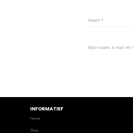
Naam
*
Mijn naam, e-mail en s
INFORMATIEF
Home
Shop