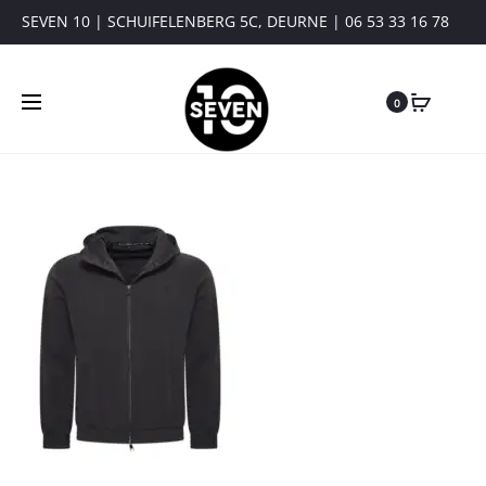
SEVEN 10 | SCHUIFELENBERG 5C, DEURNE | 06 53 33 16 78
0