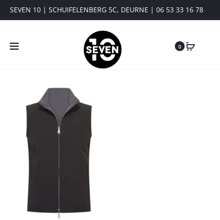
SEVEN 10 | SCHUIFELENBERG 5C, DEURNE | 06 53 33 16 78
0