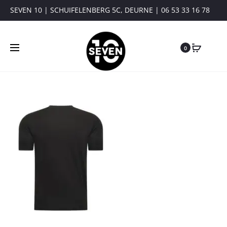
SEVEN 10 | SCHUIFELENBERG 5C, DEURNE | 06 53 33 16 78
0