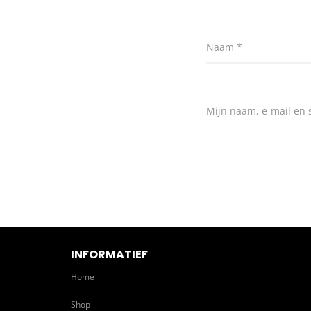
Naam
*
Mijn naam, e-mail en s
INFORMATIEF
Home
Shop