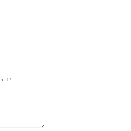
d met
*