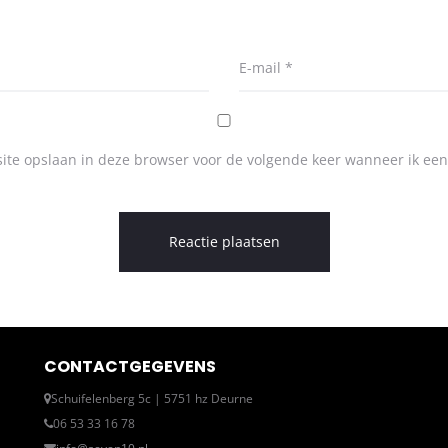
E-mail
*
ite opslaan in deze browser voor de volgende keer wanneer ik een 
CONTACTGEGEVENS
Schuifelenberg 5c | 5751 hz Deurne
06 53 33 16 78