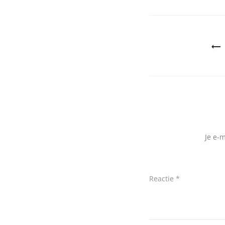
Bericht
navigatie
Je e-
Reactie
*