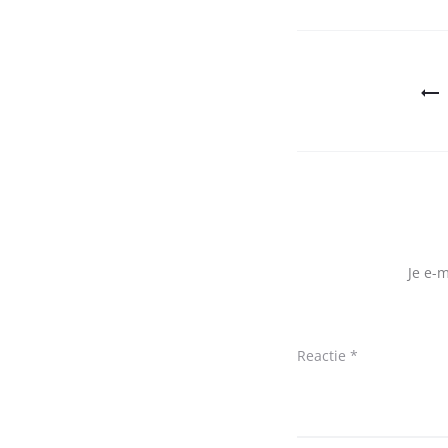
Bericht
navigatie
Je e-
Reactie
*