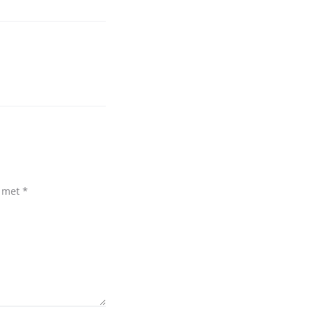
d met
*