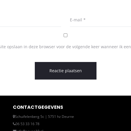
E-mail
*
ite opslaan in deze browser voor de volgende keer wanneer ik een 
CONTACTGEGEVENS
Schuifelenberg 5c | 5751 hz Deurne
06 53 33 16 78