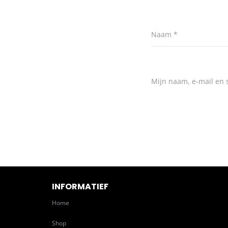
Naam
*
Mijn naam, e-mail en s
INFORMATIEF
Home
Shop