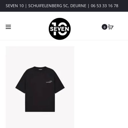
SEVEN 10 | SCHUIFELENBERG 5C, DEURNE | 06 53 33 16 78
0