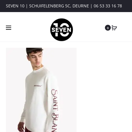
SEVEN 10 | SCHUIFELENBERG 5C, DEURNE | 06 53 33 16 78
0