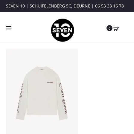
SEVEN 10 | SCHUIFELENBERG 5C, DEURNE | 06 53 33 16 78
0