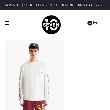
SEVEN 10 | SCHUIFELENBERG 5C, DEURNE | 06 53 33 16 78
0