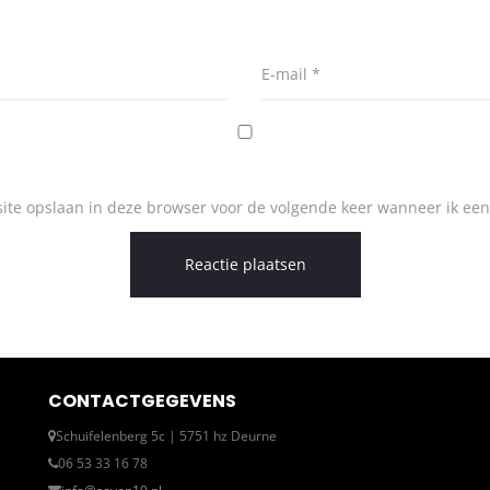
E-mail
*
ite opslaan in deze browser voor de volgende keer wanneer ik een 
CONTACTGEGEVENS
Schuifelenberg 5c | 5751 hz Deurne
06 53 33 16 78