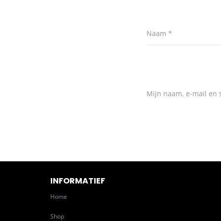
Naam
*
Mijn naam, e-mail en s
INFORMATIEF
Home
Shop