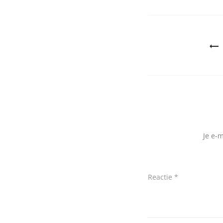
Bericht
navigatie
Je e-
Reactie
*