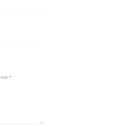
d met
*