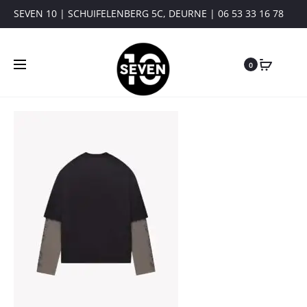
SEVEN 10 | SCHUIFELENBERG 5C, DEURNE | 06 53 33 16 78
0