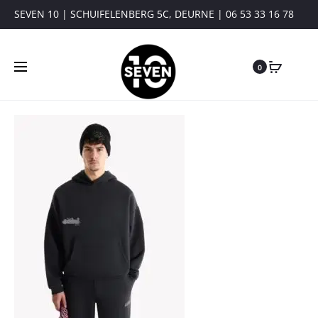
SEVEN 10 | SCHUIFELENBERG 5C, DEURNE | 06 53 33 16 78
0