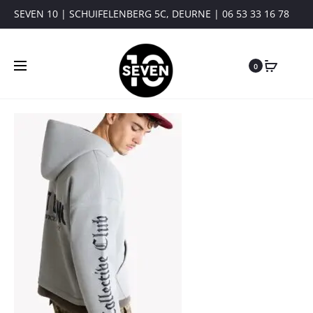
SEVEN 10 | SCHUIFELENBERG 5C, DEURNE | 06 53 33 16 78
0