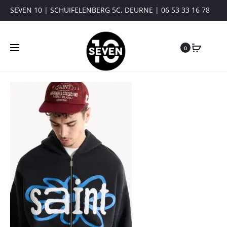
SEVEN 10 | SCHUIFELENBERG 5C, DEURNE | 06 53 33 16 78
0