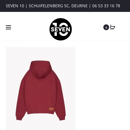
SEVEN 10 | SCHUIFELENBERG 5C, DEURNE | 06 53 33 16 78
0