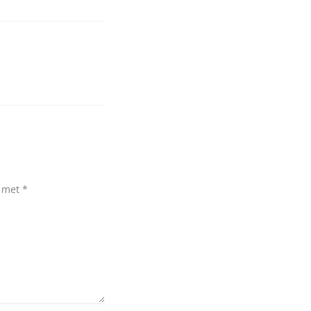
d met
*