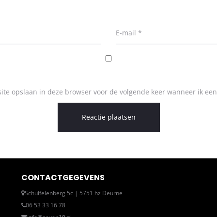
E-mail
*
ite opslaan in deze browser voor de volgende keer wanneer ik een 
CONTACTGEGEVENS
Schuifelenberg 5c | 5751 hz Deurne
06 53 33 16 78