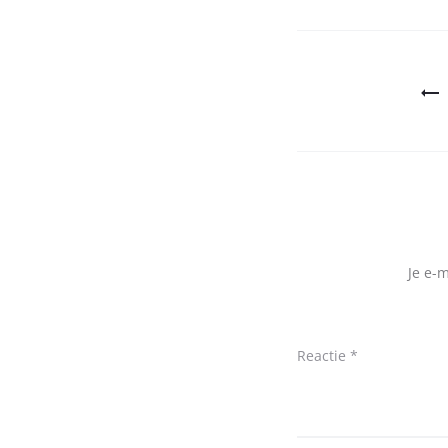
Bericht
navigatie
Je e-
Reactie
*