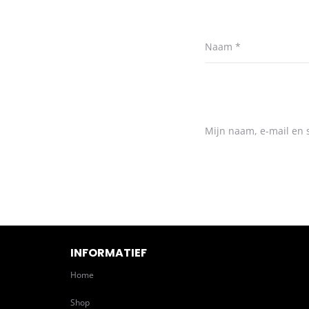
Naam
*
Mijn naam, e-mail en s
INFORMATIEF
Home
Shop