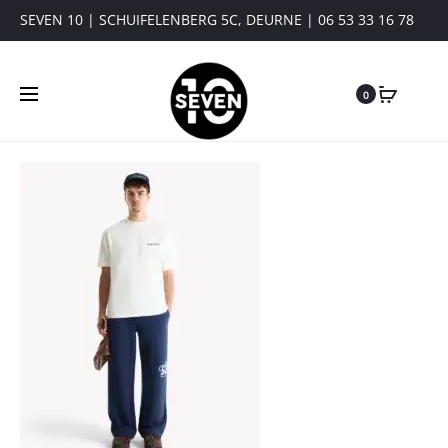
SEVEN 10 | SCHUIFELENBERG 5C, DEURNE | 06 53 33 16 78
0