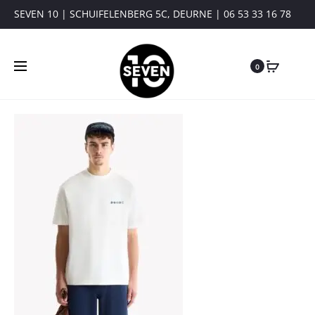
SEVEN 10 | SCHUIFELENBERG 5C, DEURNE | 06 53 33 16 78
0