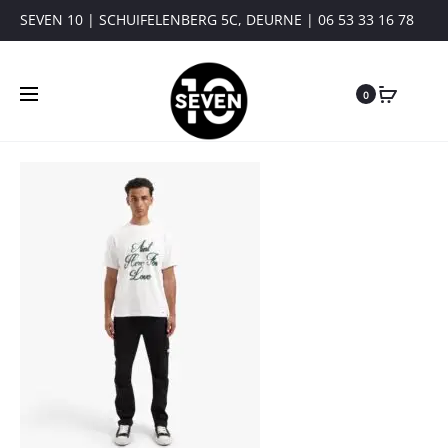
SEVEN 10 | SCHUIFELENBERG 5C, DEURNE | 06 53 33 16 78
0