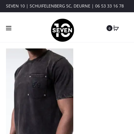
SEVEN 10 | SCHUIFELENBERG 5C, DEURNE | 06 53 33 16 78
0