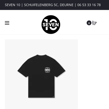
SEVEN 10 | SCHUIFELENBERG 5C, DEURNE | 06 53 33 16 78
0