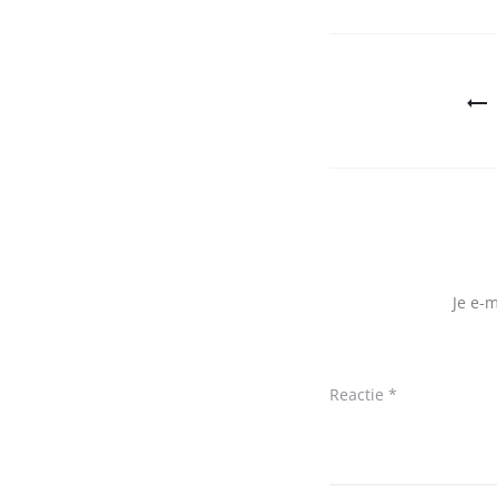
Bericht
navigatie
Je e-
Reactie
*