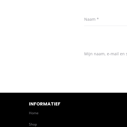
Naam
*
Mijn naam, e-mail en s
INFORMATIEF
Home
Shop