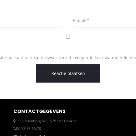
E-mail
*
ite opslaan in deze browser voor de volgende keer wanneer ik een 
CONTACTGEGEVENS
Schuifelenberg 5c | 5751 hz Deurne
06 53 33 16 78