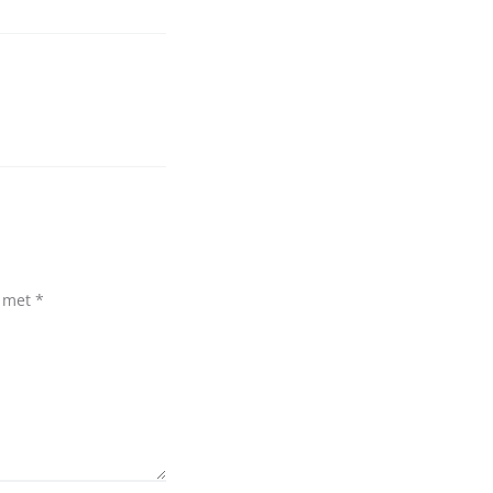
d met
*